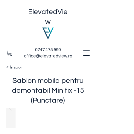
ElevatedVie
w
0747.475.590
office@elevatedview.ro
< Inapoi
Sablon mobila pentru
demontabil Minifix -15
(Punctare)