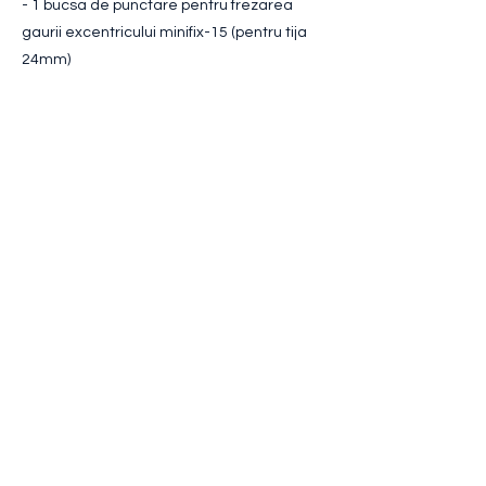
- 1 bucsa de punctare pentru frezarea
gaurii excentricului minifix-15 (pentru tija
24mm)
- 1 bucsa de punctare pentru gaura de
prindere a tijei minifix-15
- Un semn "V" pe centrul piesei, pentru
pozitionare (in cazul in care nu se foloseste
opritorul lateral)
- Opritor lateral, care se poate pozitiona la
distantele de 32mm, 92mm si 110mm fata
de centrul sablonului
< Inapoi
Urmatorul >