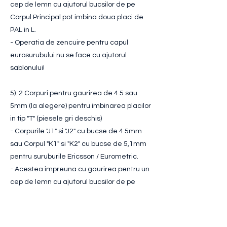
cep de lemn cu ajutorul bucsilor de pe
Corpul Principal pot imbina doua placi de
PAL in L.
- Operatia de zencuire pentru capul
eurosurubului nu se face cu ajutorul
sablonului!
5). 2 Corpuri pentru gaurirea de 4.5 sau
5mm (la alegere) pentru imbinarea placilor
in tip "T" (piesele gri deschis)
- Corpurile "J1" si "J2" cu bucse de 4.5mm
sau Corpul "K1" si "K2" cu bucse de 5,1mm
pentru suruburile Ericsson / Eurometric.
- Acestea impreuna cu gaurirea pentru un
cep de lemn cu ajutorul bucsilor de pe
Corpul Principal pot imbina doua placi de
PAL in T.
- Operatia de zencuire pentru capul