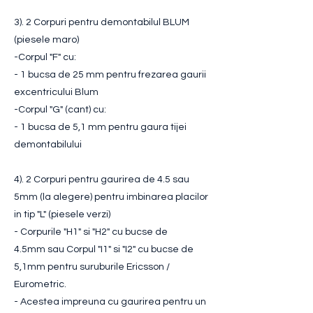
3). 2 Corpuri pentru demontabilul BLUM
(piesele maro)
-Corpul "F" cu:
- 1 bucsa de 25 mm pentru frezarea gaurii
excentricului Blum
-Corpul "G" (cant) cu:
- 1 bucsa de 5,1 mm pentru gaura tijei
demontabilului
4). 2 Corpuri pentru gaurirea de 4.5 sau
5mm (la alegere) pentru imbinarea placilor
in tip "L" (piesele verzi)
- Corpurile "H1" si "H2" cu bucse de
4.5mm sau Corpul "I1" si "I2" cu bucse de
5,1mm pentru suruburile Ericsson /
Eurometric.
- Acestea impreuna cu gaurirea pentru un