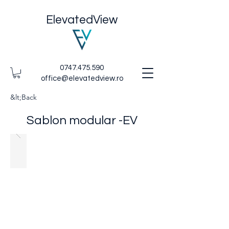
ElevatedView
0747.475.590
office@elevatedview.ro
&lt;Back
Sablon modular -EV