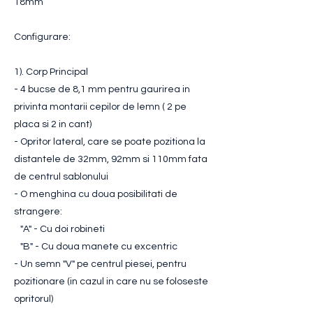
18mm
Configurare:
1). Corp Principal
- 4 bucse de 8,1 mm pentru gaurirea in
privinta montarii cepilor de lemn ( 2 pe
placa si 2 in cant)
- Opritor lateral, care se poate pozitiona la
distantele de 32mm, 92mm si 110mm fata
de centrul sablonului
- O menghina cu doua posibilitati de
strangere:
"A" - Cu doi robineti
"B" - Cu doua manete cu excentric
- Un semn "V" pe centrul piesei, pentru
pozitionare (in cazul in care nu se foloseste
opritorul)