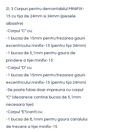
2). 3 Corpuri pentru demontabilul MINIFIX-
15 cu tija de 24mm si 34mm (piesele
albastre)
-Corpul "C" cu:
-1 bucsa de 15mm pentru frezarea gaurii
excentricului minifix-15 (pentru tija 34mm)
-1 bucsa de 5,1mm pentru gaura de
prindere a tijei minifix-15
-Corpul "D" cu:
-1 bucsa de 15mm pentru frezarea gaurii
excentricului minifix-15 (pentru tija 24mm)
-Se poate folosi doar impreuna cu corpul
"C" (deoarece contine bucsa de 5,1mm
necesara tijei)
-Corpul "E"(cant) cu:
-1 bucsa de 8,1mm pentru gaura canalului
de trecere a tijei minifix-15