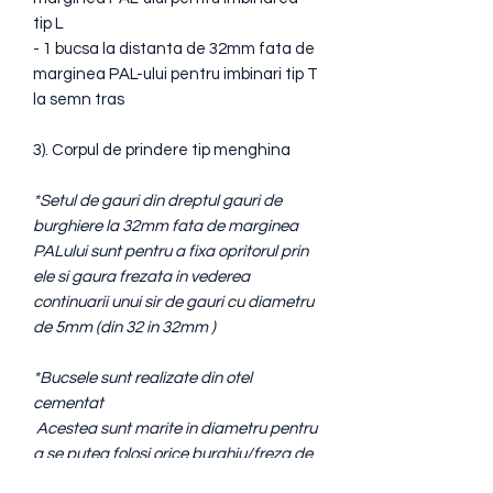
tip L
- 1 bucsa la distanta de 32mm fata de
marginea PAL-ului pentru imbinari tip T
la semn tras
3). Corpul de prindere tip menghina
*Setul de gauri din dreptul gauri de
burghiere la 32mm fata de marginea
PALului sunt pentru a fixa opritorul prin
ele si gaura frezata in vederea
continuarii unui sir de gauri cu diametru
de 5mm (din 32 in 32mm )
*Bucsele sunt realizate din otel
cementat
Acestea sunt marite in diametru pentru
a se putea folosi orice burghiu/freza de
pe piata.