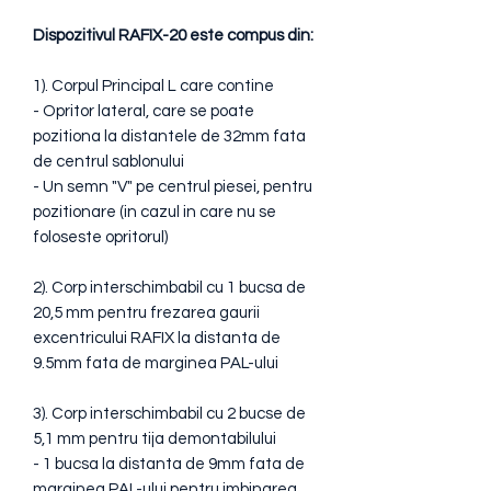
Dispozitivul RAFIX-20 este compus din:
1). Corpul Principal L care contine
- Opritor lateral, care se poate
pozitiona la distantele de 32mm fata
de centrul sablonului
- Un semn "V" pe centrul piesei, pentru
pozitionare (in cazul in care nu se
foloseste opritorul)
2). Corp interschimbabil cu 1 bucsa de
20,5 mm pentru frezarea gaurii
excentricului RAFIX la distanta de
9.5mm fata de marginea PAL-ului
3). Corp interschimbabil cu 2 bucse de
5,1 mm pentru tija demontabilului
- 1 bucsa la distanta de 9mm fata de
marginea PAL-ului pentru imbinarea