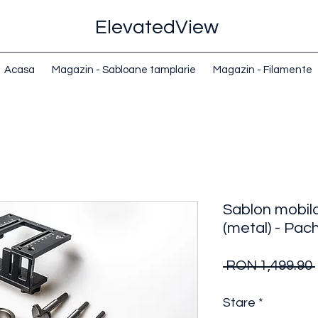
ElevatedView
Acasa
Magazin - Sabloane tamplarie
Magazin - Filamente
Sablon mobila
(metal) - Pac
 RON 1,499.90 
Stare
*