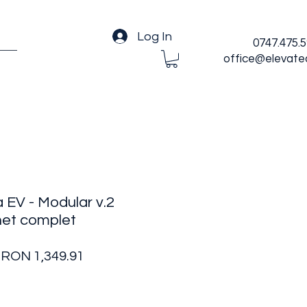
Log In
0747.475.
office@elevate
 EV - Modular v.2
het complet
Regular
Sale
RON 1,349.91
Price
Price