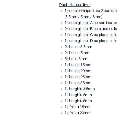
Pachetul contine:
1x corp principal L cu 2 pad'uri
(3.5mm / 5mm / 8mm)
1x corp glisabil A pe cant cu 
2x corp glisabil B pe placa cu
1x corp glisabil C pe placa cu
1x corp glisabil D pe placa cu
2x bucsa 3.5mm
2x bucsa 5mm
5x busa 8mm
1x bucsa 15mm
1x bucsa 20mm
1x bucsa 25mm
1x bucsa 35mm
1x burghiu 3.5mm
1x burghiu 5mm
1x burghiu 8mm
1x freza 15mm
1x freza 20mm