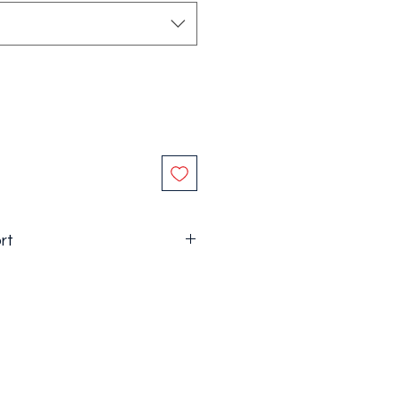
rt
este de
25 RON
.