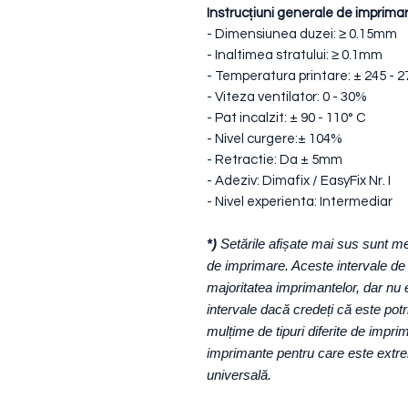
Instrucțiuni generale de imprimar
- Dimensiunea duzei: ≥ 0.15mm
- Inaltimea stratului: ≥ 0.1mm
- Temperatura printare: ± 245 - 2
- Viteza ventilator: 0 - 30%
- Pat incalzit: ± 90 - 110° C
- Nivel curgere:± 104%
- Retractie: Da ± 5mm
- Adeziv: Dimafix / EasyFix Nr. I
- Nivel experienta: Intermediar
*)
Setările afișate mai sus sunt me
de imprimare. Aceste intervale de 
majoritatea imprimantelor, dar nu e
intervale dacă credeți că este pot
mulțime de tipuri diferite de imprim
imprimante pentru care este extrem
universală.