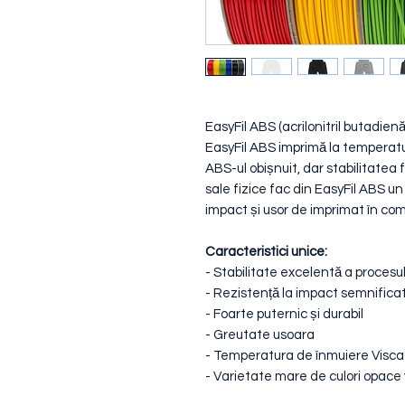
EasyFil ABS (acrilonitril butadienă
EasyFil ABS imprimă la temperatu
ABS-ul obișnuit, dar stabilitatea 
sale fizice fac din EasyFil ABS un
impact și usor de imprimat în co
Caracteristici unice:
- Stabilitate excelentă a procesul
- Rezistență la impact semnific
- Foarte puternic și durabil
- Greutate usoara
- Temperatura de înmuiere Visca
- Varietate mare de culori opace v