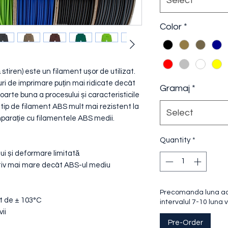
Select
Color
*
 stiren) este un filament ușor de utilizat.
ri de imprimare puțin mai ridicate decât
Gramaj
*
foarte buna a procesului și caracteristicile
 tip de filament ABS mult mai rezistent la
Select
mparație cu filamentele ABS medii.
Quantity
*
ui și deformare limitată
ativ mai mare decât ABS-ul mediu
Precomanda luna acea
t de ± 103°C
intervalul 7-10 luna v
ii
Pre-Order