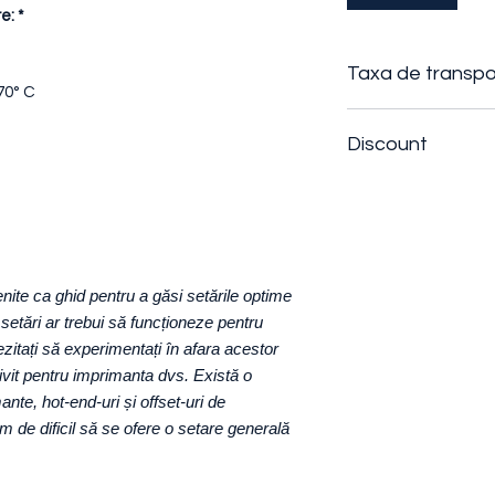
e: *
Taxa de transpo
70° C
Taxa de transport s
Discount
numarul de role co
1 - 3
role |
19.90 
Se poate negocia (t
3+
role
|
+1 RON
/
comenzile care inc
nite ca ghid pentru a găsi setările optime
setări ar trebui să funcționeze pentru
zitați să experimentați în afara acestor
rivit pentru imprimanta dvs. Există o
ante, hot-end-uri și offset-uri de
 de dificil să se ofere o setare generală