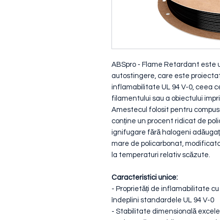
ABSpro - Flame Retardant este un
autostingere, care este proiecta
inflamabilitate UL 94 V-0, ceea 
filamentului sau a obiectului imp
Amestecul folosit pentru compus
conține un procent ridicat de pol
ignifugare fără halogeni adăugaț
mare de policarbonat, modificator
la temperaturi relativ scăzute.
Caracteristici unice:
- Proprietăți de inflamabilitate c
îndeplini standardele UL 94 V-0
- Stabilitate dimensională excel