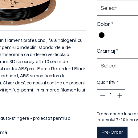
Select
Color
*
 filament profesional, fără halogeni, cu
t pentru a îndeplini standardele de
Gramaj
*
ce înseamnă că arderea verticală a
rimat 3D se oprește în 10 secunde.
Select
ul nostru ABSpro - Flame Retardant Black
icarbonat, ABS și modificatori de
Quantity
*
i. Chiar dacă compusul conține un procent
ii ignifugi permit imprimarea filamentului
Precomanda luna acea
u auto-stingere - proiectat pentru a
intervalul 7-10 luna v
Pre-Order
entă