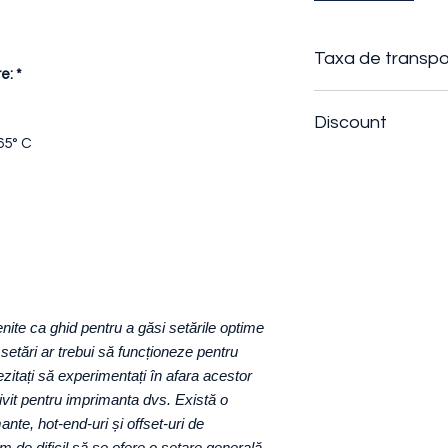
Taxa de transpo
e: *
Taxa de transport s
Discount
numarul de role co
65° C
1 - 3
role |
19.90 
Se poate negocia (t
3+
role
|
+1 RON
/
comenzile care inc
nite ca ghid pentru a găsi setările optime
setări ar trebui să funcționeze pentru
zitați să experimentați în afara acestor
rivit pentru imprimanta dvs. Există o
ante, hot-end-uri și offset-uri de
 de dificil să se ofere o setare generală