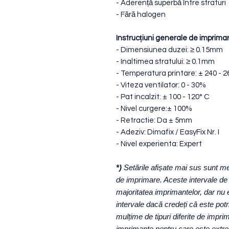
- Aderență superbă între straturi
- Fără halogen
Instrucțiuni generale de imprimar
- Dimensiunea duzei: ≥ 0.15mm
- Inaltimea stratului: ≥ 0.1mm
- Temperatura printare: ± 240 - 2
- Viteza ventilator: 0 - 30%
- Pat incalzit: ± 100 - 120° C
- Nivel curgere:± 100%
- Retractie: Da ± 5mm
- Adeziv: Dimafix / EasyFix Nr. I
- Nivel experienta: Expert
*)
Setările afișate mai sus sunt me
de imprimare. Aceste intervale de 
majoritatea imprimantelor, dar nu e
intervale dacă credeți că este pot
mulțime de tipuri diferite de imprim
imprimante pentru care este extrem