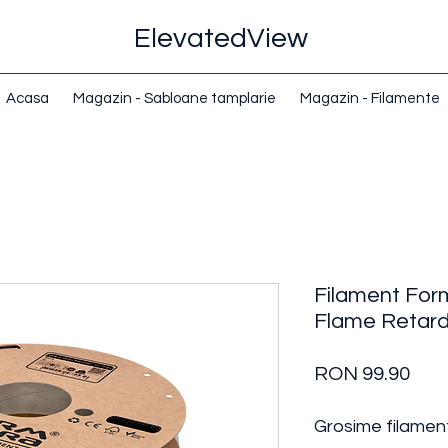
ElevatedView
Acasa
Magazin - Sabloane tamplarie
Magazin - Filamente
Filament For
Flame Retar
Pric
RON 99.90
Grosime filamen